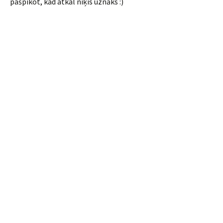
pašpikot, kad atkal niķis uznāks :)