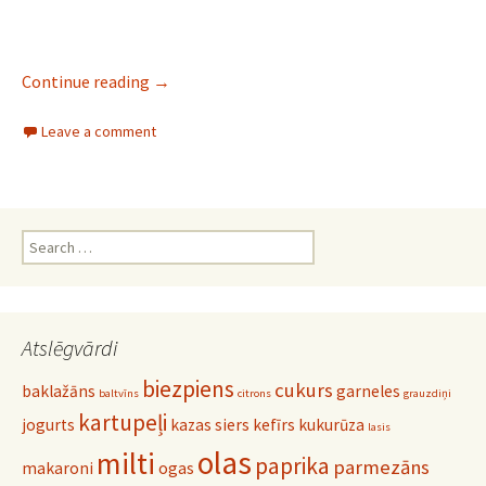
Sviesta mīkla
Continue reading
→
Leave a comment
Search
for:
Atslēgvārdi
biezpiens
cukurs
baklažāns
garneles
baltvīns
citrons
grauzdiņi
kartupeļi
jogurts
kazas siers
kefīrs
kukurūza
lasis
olas
milti
paprika
parmezāns
makaroni
ogas