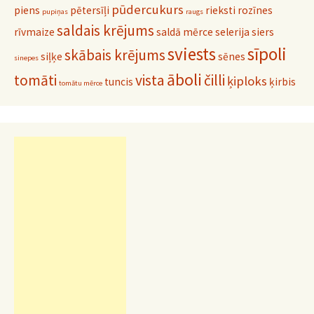
pūdercukurs
piens
pētersīļi
rieksti
rozīnes
pupiņas
raugs
saldais krējums
rīvmaize
saldā mērce
selerija
siers
sviests
sīpoli
skābais krējums
siļķe
sēnes
sinepes
āboli
tomāti
vista
čilli
ķiploks
tuncis
ķirbis
tomātu mērce