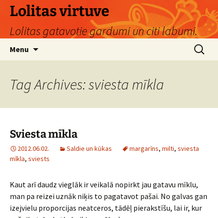
Skip
Lolitas virtuve
to
Lolitas gatavotie gardumi un citi labumi.
content
Search
Menu
for:
Tag Archives: sviesta mīkla
Sviesta mīkla
2012.06.02.
Saldie un kūkas
margarīns
,
milti
,
sviesta
mīkla
,
sviests
Kaut arī daudz vieglāk ir veikalā nopirkt jau gatavu mīklu,
man pa reizei uznāk niķis to pagatavot pašai. No galvas gan
izejvielu proporcijas neatceros, tādēļ pierakstīšu, lai ir, kur