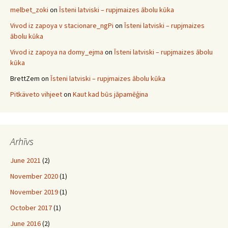
melbet_zoki
on
Īsteni latviski – rupjmaizes ābolu kūka
Vivod iz zapoya v stacionare_ngPi
on
Īsteni latviski – rupjmaizes
ābolu kūka
Vivod iz zapoya na domy_ejma
on
Īsteni latviski – rupjmaizes ābolu
kūka
BrettZem
on
Īsteni latviski – rupjmaizes ābolu kūka
Pitkäveto vihjeet
on
Kaut kad būs jāpamēģina
Arhīvs
June 2021
(2)
November 2020
(1)
November 2019
(1)
October 2017
(1)
June 2016
(2)