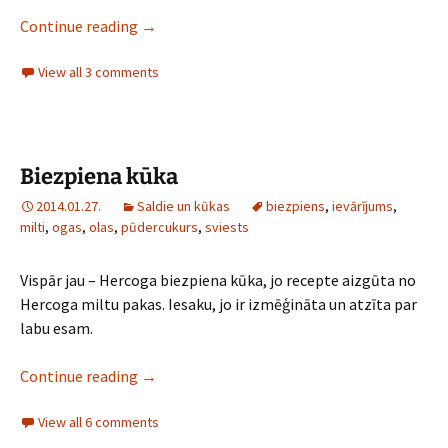
Marināde gaļai
Continue reading
→
View all 3 comments
Biezpiena kūka
2014.01.27.
Saldie un kūkas
biezpiens
,
ievārījums
,
milti
,
ogas
,
olas
,
pūdercukurs
,
sviests
Vispār jau – Hercoga biezpiena kūka, jo recepte aizgūta no
Hercoga miltu pakas. Iesaku, jo ir izmēģināta un atzīta par
labu esam.
Biezpiena kūka
Continue reading
→
View all 6 comments