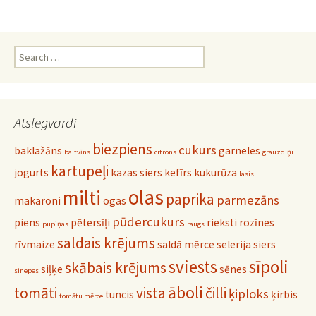
Search
for:
Atslēgvārdi
biezpiens
cukurs
baklažāns
garneles
baltvīns
citrons
grauzdiņi
kartupeļi
jogurts
kazas siers
kefīrs
kukurūza
lasis
olas
milti
paprika
parmezāns
makaroni
ogas
pūdercukurs
piens
pētersīļi
rieksti
rozīnes
pupiņas
raugs
saldais krējums
rīvmaize
saldā mērce
selerija
siers
sviests
sīpoli
skābais krējums
siļķe
sēnes
sinepes
āboli
tomāti
vista
čilli
ķiploks
tuncis
ķirbis
tomātu mērce