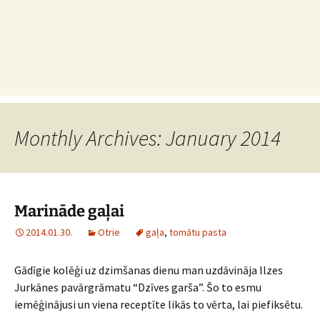
Monthly Archives: January 2014
Marināde gaļai
2014.01.30.
Otrie
gaļa
,
tomātu pasta
Gādīgie kolēģi uz dzimšanas dienu man uzdāvināja Ilzes
Jurkānes pavārgrāmatu “Dzīves garša”. Šo to esmu
iemēģinājusi un viena receptīte likās to vērta, lai piefiksētu.