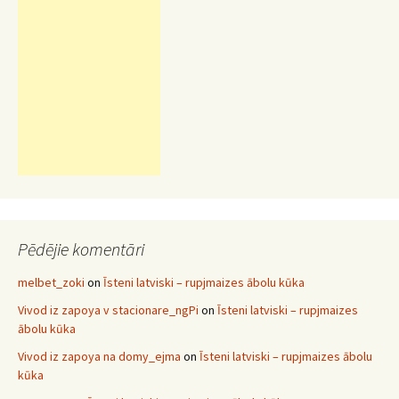
Pēdējie komentāri
melbet_zoki
on
Īsteni latviski – rupjmaizes ābolu kūka
Vivod iz zapoya v stacionare_ngPi
on
Īsteni latviski – rupjmaizes
ābolu kūka
Vivod iz zapoya na domy_ejma
on
Īsteni latviski – rupjmaizes ābolu
kūka