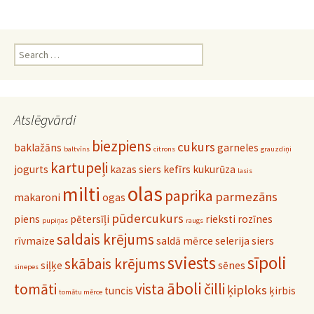
Search
for:
Atslēgvārdi
biezpiens
cukurs
baklažāns
garneles
baltvīns
citrons
grauzdiņi
kartupeļi
jogurts
kazas siers
kefīrs
kukurūza
lasis
olas
milti
paprika
parmezāns
makaroni
ogas
pūdercukurs
piens
pētersīļi
rieksti
rozīnes
pupiņas
raugs
saldais krējums
rīvmaize
saldā mērce
selerija
siers
sviests
sīpoli
skābais krējums
siļķe
sēnes
sinepes
āboli
tomāti
vista
čilli
ķiploks
tuncis
ķirbis
tomātu mērce