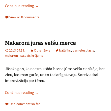
Dārzeņu lazanja
Continue reading
→
View all 8 comments
Makaroni jūras velšu mērcē
2013.04.17.
Otrie
,
Zivis
baltvīns
,
garneles
,
lasis
,
makaroni
,
saldais krējums
Jāsaka gan, ka neesmu tāda īstena jūras velšu cienītāja, bet
zinu, kas man garšo, un to tad arī gatavoju. Šoreiz atkal –
improvizācija par tēmu.
Makaroni jūras velšu mērcē
Continue reading
→
One comment so far