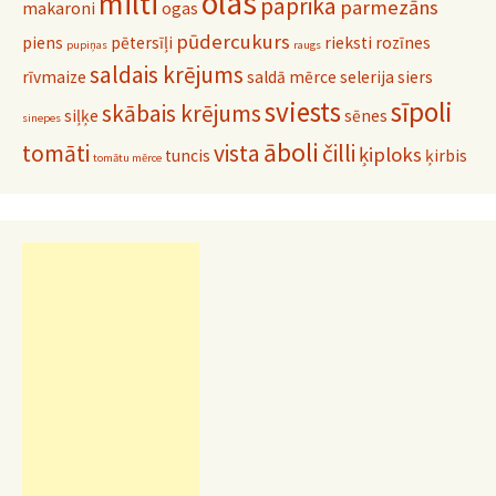
olas
milti
paprika
parmezāns
makaroni
ogas
pūdercukurs
piens
pētersīļi
rieksti
rozīnes
pupiņas
raugs
saldais krējums
rīvmaize
saldā mērce
selerija
siers
sviests
sīpoli
skābais krējums
siļķe
sēnes
sinepes
āboli
tomāti
vista
čilli
ķiploks
tuncis
ķirbis
tomātu mērce