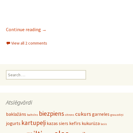
Mīkstā ābolkūka
Continue reading
→
View all 2 comments
Search
for:
Atslēgvārdi
biezpiens
cukurs
baklažāns
garneles
baltvīns
citrons
grauzdiņi
kartupeļi
jogurts
kazas siers
kefīrs
kukurūza
lasis