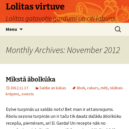
Skip
Lolitas virtuve
to
Lolitas gatavotie gardumi un citi labumi.
content
Search
Menu
for:
Monthly Archives: November 2012
Mīkstā ābolkūka
2012.11.17.
Saldie un kūkas
āboli
,
cukurs
,
milti
,
skābais
krējums
,
sviests
Dzīve turpinās uz saldās nots! Bet man ir attaisnojums.
Ābolu sezona turpinās un ir taču tik daudz dažādu ābolkūku
recepšu, piemēram, arī šī. Garda! Un recepte nāk no