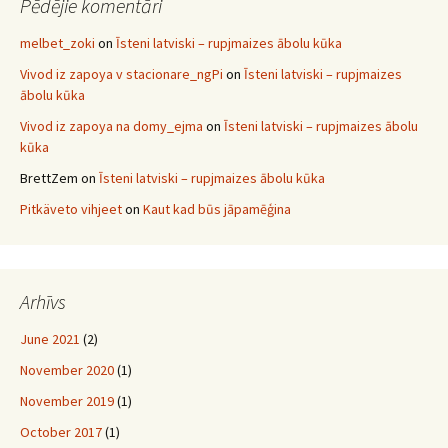
Pēdējie komentāri
melbet_zoki
on
Īsteni latviski – rupjmaizes ābolu kūka
Vivod iz zapoya v stacionare_ngPi
on
Īsteni latviski – rupjmaizes
ābolu kūka
Vivod iz zapoya na domy_ejma
on
Īsteni latviski – rupjmaizes ābolu
kūka
BrettZem
on
Īsteni latviski – rupjmaizes ābolu kūka
Pitkäveto vihjeet
on
Kaut kad būs jāpamēģina
Arhīvs
June 2021
(2)
November 2020
(1)
November 2019
(1)
October 2017
(1)