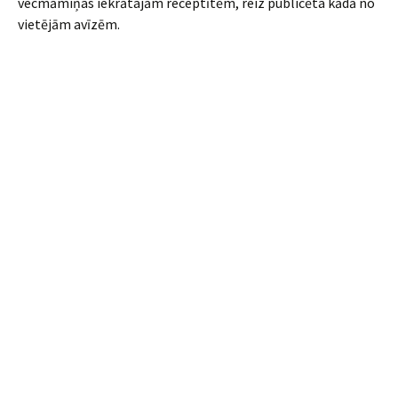
vecmāmiņas iekrātajām receptītēm, reiz publicēta kādā no
vietējām avīzēm.