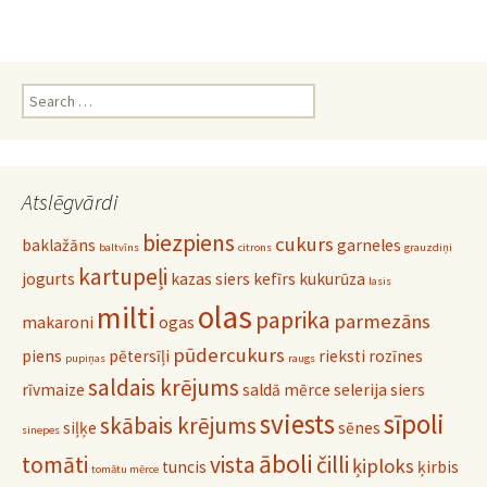
Search
for:
Atslēgvārdi
biezpiens
cukurs
baklažāns
garneles
baltvīns
citrons
grauzdiņi
kartupeļi
jogurts
kazas siers
kefīrs
kukurūza
lasis
olas
milti
paprika
parmezāns
makaroni
ogas
pūdercukurs
piens
pētersīļi
rieksti
rozīnes
pupiņas
raugs
saldais krējums
rīvmaize
saldā mērce
selerija
siers
sviests
sīpoli
skābais krējums
siļķe
sēnes
sinepes
āboli
tomāti
vista
čilli
ķiploks
tuncis
ķirbis
tomātu mērce