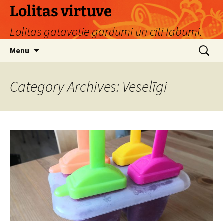
Skip
Lolitas virtuve
to
Lolitas gatavotie gardumi un citi labumi.
content
Search
Menu
for:
Category Archives: Veselīgi