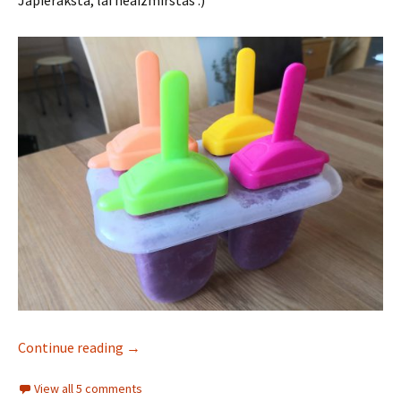
Jāpieraksta, lai neaizmirstas :)
Visveselīgākais saldējums
Continue reading
→
View all 5 comments