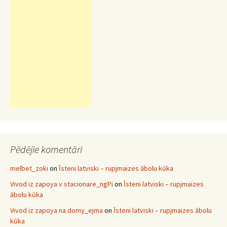
Pēdējie komentāri
melbet_zoki
on
Īsteni latviski – rupjmaizes ābolu kūka
Vivod iz zapoya v stacionare_ngPi
on
Īsteni latviski – rupjmaizes
ābolu kūka
Vivod iz zapoya na domy_ejma
on
Īsteni latviski – rupjmaizes ābolu
kūka