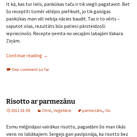
It kā, kas tur liels, pankūkas taču ir tik viegli pagatavot. Bet
šo receptīti tomēr vēlējos piefiksēt, jo tik gaisīgas
pankūkas man vēl nebija nācies baudīt. Tas ir to vērts –
saputot olas, rezultāts būs patiesi pārsteidzoši
iepriecinošs. Recepte ņemta no vecajām labajām Vakara
Ziņām.
Gaisīgas kabaču pankūkas
Continue reading
→
One comment so far
Risotto ar parmezānu
2011.01.09.
Otrie
,
Veģetārie
parmezāns
,
rīsi
Esmu mēģinājusi vairākus risotto, pagaidām šis man likās
viens no labākajiem. Sergejs gan pavīpsnāja, ka risotto bez