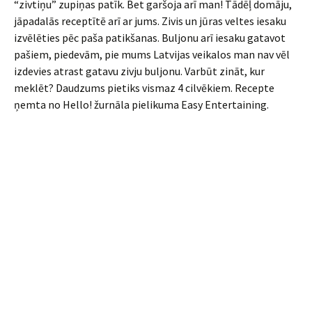
“zivtiņu” zupiņas patīk. Bet garšoja arī man! Tādēļ domāju,
jāpadalās receptītē arī ar jums. Zivis un jūras veltes iesaku
izvēlēties pēc paša patikšanas. Buljonu arī iesaku gatavot
pašiem, piedevām, pie mums Latvijas veikalos man nav vēl
izdevies atrast gatavu zivju buljonu. Varbūt zināt, kur
meklēt? Daudzums pietiks vismaz 4 cilvēkiem. Recepte
ņemta no Hello! žurnāla pielikuma Easy Entertaining.