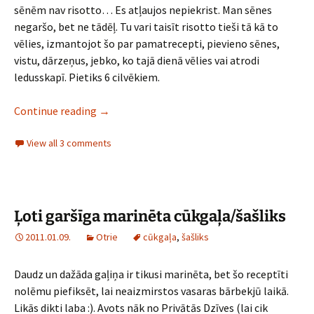
sēnēm nav risotto… Es atļaujos nepiekrist. Man sēnes
negaršo, bet ne tādēļ. Tu vari taisīt risotto tieši tā kā to
vēlies, izmantojot šo par pamatrecepti, pievieno sēnes,
vistu, dārzeņus, jebko, ko tajā dienā vēlies vai atrodi
ledusskapī. Pietiks 6 cilvēkiem.
Risotto ar parmezānu
Continue reading
→
View all 3 comments
Ļoti garšīga marinēta cūkgaļa/šašliks
2011.01.09.
Otrie
cūkgaļa
,
šašliks
Daudz un dažāda gaļiņa ir tikusi marinēta, bet šo receptīti
nolēmu piefiksēt, lai neaizmirstos vasaras bārbekjū laikā.
Likās dikti laba :). Avots nāk no Privātās Dzīves (lai cik