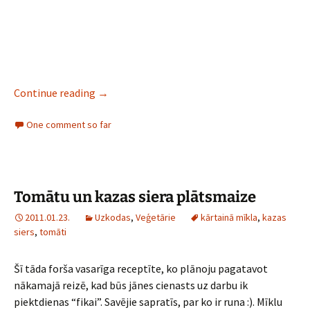
Jūras velšu zupa
Continue reading
→
One comment so far
Tomātu un kazas siera plātsmaize
2011.01.23.
Uzkodas
,
Veģetārie
kārtainā mīkla
,
kazas
siers
,
tomāti
Šī tāda forša vasarīga receptīte, ko plānoju pagatavot
nākamajā reizē, kad būs jānes cienasts uz darbu ik
piektdienas “fikai”. Savējie sapratīs, par ko ir runa :). Mīklu