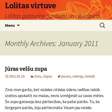
Skip
Lolitas virtuve
to
Lolitas gatavotie gardumi un citi labumi.
content
Search
Menu
for:
Monthly Archives: January 2011
Jūras velšu zupa
2011.01.23.
Zivis
,
Zupas
puravi
,
selerija
,
tomāti
Zivis man garšo, bet visādas citādas ūdens radības labāk
izvēlos apskatīt no malas, nevis izmēģināt uz savas mēles.
Šo zupu gatavoju bez pārliecības, ka pašai patiks. To, ka
Sergejam patiks, biju pārliecināta. Viņam jau visādu