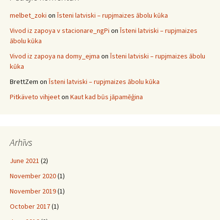
melbet_zoki
on
Īsteni latviski – rupjmaizes ābolu kūka
Vivod iz zapoya v stacionare_ngPi
on
Īsteni latviski – rupjmaizes
ābolu kūka
Vivod iz zapoya na domy_ejma
on
Īsteni latviski – rupjmaizes ābolu
kūka
BrettZem
on
Īsteni latviski – rupjmaizes ābolu kūka
Pitkäveto vihjeet
on
Kaut kad būs jāpamēģina
Arhīvs
June 2021
(2)
November 2020
(1)
November 2019
(1)
October 2017
(1)