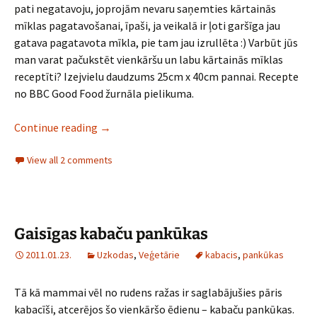
pati negatavoju, joprojām nevaru saņemties kārtainās
mīklas pagatavošanai, īpaši, ja veikalā ir ļoti garšīga jau
gatava pagatavota mīkla, pie tam jau izrullēta :) Varbūt jūs
man varat pačukstēt vienkāršu un labu kārtainās mīklas
receptīti? Izejvielu daudzums 25cm x 40cm pannai. Recepte
no BBC Good Food žurnāla pielikuma.
Tomātu un kazas siera plātsmaize
Continue reading
→
View all 2 comments
Gaisīgas kabaču pankūkas
2011.01.23.
Uzkodas
,
Veģetārie
kabacis
,
pankūkas
Tā kā mammai vēl no rudens ražas ir saglabājušies pāris
kabacīši, atcerējos šo vienkāršo ēdienu – kabaču pankūkas.