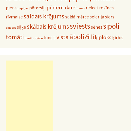
pūdercukurs
piens
pētersīļi
rieksti
rozīnes
pupiņas
raugs
saldais krējums
rīvmaize
saldā mērce
selerija
siers
sviests
sīpoli
skābais krējums
siļķe
sēnes
sinepes
āboli
tomāti
vista
čilli
ķiploks
tuncis
ķirbis
tomātu mērce