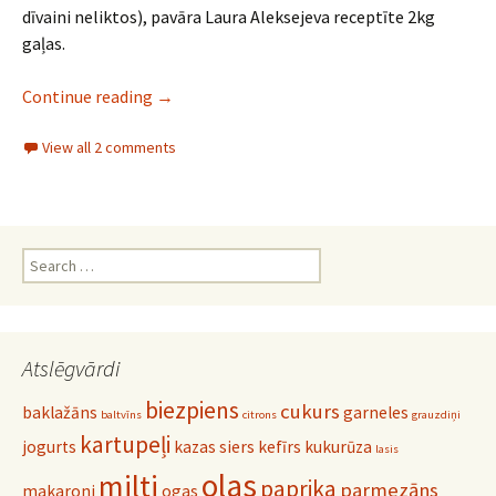
dīvaini neliktos), pavāra Laura Aleksejeva receptīte 2kg
gaļas.
Ļoti garšīga marinēta cūkgaļa/šašliks
Continue reading
→
View all 2 comments
Search
for:
Atslēgvārdi
biezpiens
cukurs
baklažāns
garneles
baltvīns
citrons
grauzdiņi
kartupeļi
jogurts
kazas siers
kefīrs
kukurūza
lasis
olas
milti
paprika
parmezāns
makaroni
ogas