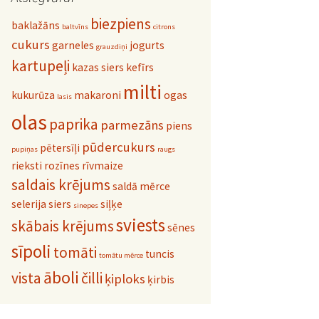
biezpiens
baklažāns
baltvīns
citrons
cukurs
garneles
jogurts
grauzdiņi
kartupeļi
kazas siers
kefīrs
milti
kukurūza
makaroni
ogas
lasis
olas
paprika
parmezāns
piens
pūdercukurs
pētersīļi
pupiņas
raugs
rieksti
rozīnes
rīvmaize
saldais krējums
saldā mērce
selerija
siers
siļķe
sinepes
sviests
skābais krējums
sēnes
sīpoli
tomāti
tuncis
tomātu mērce
āboli
vista
čilli
ķiploks
ķirbis