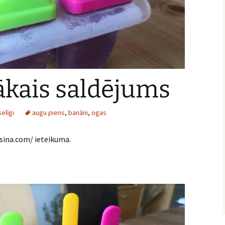
ākais saldējums
elīgi
augu piens
,
banāni
,
ogas
sina.com/ ieteikuma.