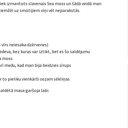
t tiek izmantots slavenais Sea moss un šādā veidā man
Diemžēl uz smūtijiem viņi vēl neparakstās.
s vīrs neiesaka dzērvenes)
iedeva, bez kuras var iztikt, bet es šo saldējumu
ea moss
rī medu, kad man bija beidzies sīrups
ar to pieliku vienkārši sezam sēkliņas
saldētā masa garšoja labi.