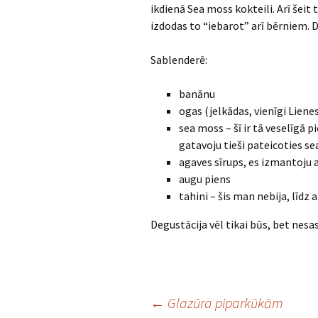
ikdienā Sea moss kokteili. Arī šei
izdodas to “iebarot” arī bērniem. 
Sablenderē:
banānu
ogas (jelkādas, vienīgi Liene
sea moss – šī ir tā veselīgā p
gatavoju tieši pateicoties s
agaves sīrups, es izmantoju a
augu piens
tahini – šis man nebija, līdz 
Degustācija vēl tikai būs, bet nesa
Post
←
Glazūra piparkūkām