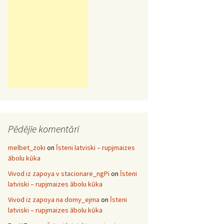
Pēdējie komentāri
melbet_zoki
on
Īsteni latviski – rupjmaizes
ābolu kūka
Vivod iz zapoya v stacionare_ngPi
on
Īsteni
latviski – rupjmaizes ābolu kūka
Vivod iz zapoya na domy_ejma
on
Īsteni
latviski – rupjmaizes ābolu kūka