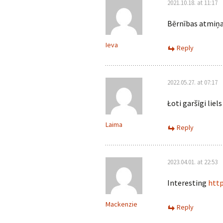
2021.10.18. at 11:17
Bērnības atmiņas
Ieva
Reply
2022.05.27. at 07:17
Łoti garšīgi liels
Laima
Reply
2023.04.01. at 22:53
Interesting
htt
Mackenzie
Reply