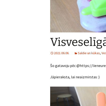
Visveselīg
2021.06.06.
Saldie un kūkas
,
Ves
Šo gatavoju pēc @https://lieneure
Jāpieraksta, lai neaizmirstas :)