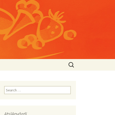
Search
for:
Search
for:
Atslēgvārdi