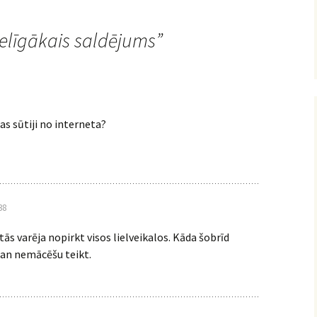
selīgākais saldējums
”
as sūtiji no interneta?
38
tās varēja nopirkt visos lielveikalos. Kāda šobrīd
gan nemācēšu teikt.