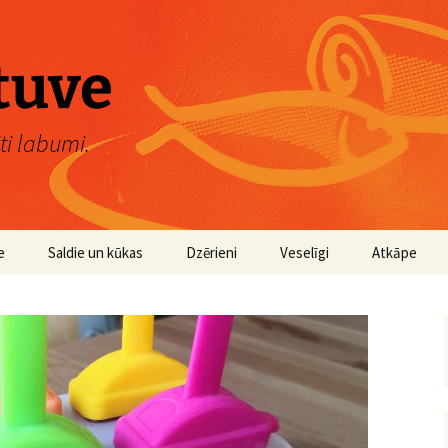
rtuve
ti labumi.
e
Saldie un kūkas
Dzērieni
Veselīgi
Atkāpe
as
e
etārie
s