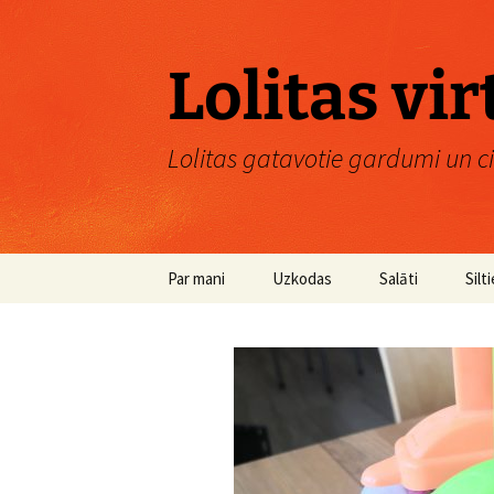
Skip
to
content
Lolitas vi
Lolitas gatavotie gardumi un ci
Par mani
Uzkodas
Salāti
Silti
Zup
Otri
Veģ
Zivi