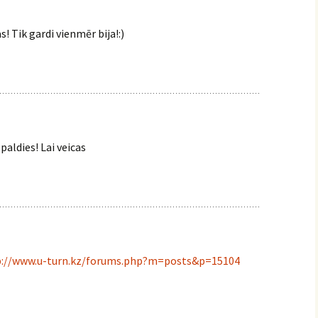
! Tik gardi vienmēr bija!:)
 paldies! Lai veicas
p://www.u-turn.kz/forums.php?m=posts&p=15104