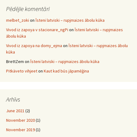
Pēdējie komentāri
melbet_zoki
on
Īsteni latviski – rupjmaizes ābolu kūka
Vivod iz zapoya v stacionare_ngPi
on
Īsteni latviski – rupjmaizes
ābolu kūka
Vivod iz zapoya na domy_ejma
on
Īsteni latviski – rupjmaizes ābolu
kūka
BrettZem
on
Īsteni latviski – rupjmaizes ābolu kūka
Pitkäveto vihjeet
on
Kaut kad būs jāpamēģina
Arhīvs
June 2021
(2)
November 2020
(1)
November 2019
(1)