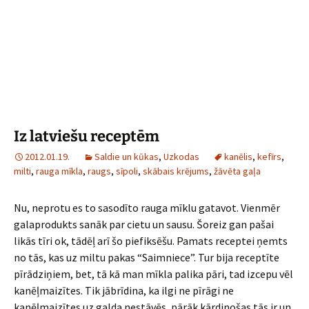
Iz latviešu receptēm
2012.01.19.
Saldie un kūkas
,
Uzkodas
kanēlis
,
kefīrs
,
milti
,
rauga mīkla
,
raugs
,
sīpoli
,
skābais krējums
,
žāvēta gaļa
Nu, neprotu es to sasodīto rauga mīklu gatavot. Vienmēr
galaprodukts sanāk par cietu un sausu. Šoreiz gan pašai
likās tīri ok, tādēļ arī šo piefiksēšu. Pamats receptei ņemts
no tās, kas uz miltu pakas “Saimniece”. Tur bija receptīte
pīrādziņiem, bet, tā kā man mīkla palika pāri, tad izcepu vēl
kanēļmaizītes. Tik jābrīdina, ka ilgi ne pīrāgi ne
kanēļmaizītes uz galda nestāvēs, pārāk kārdinošas tās ir un