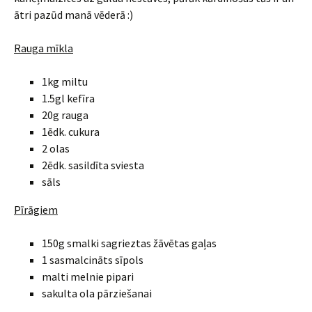
ātri pazūd manā vēderā :)
Rauga mīkla
1kg miltu
1.5gl kefīra
20g rauga
1ēdk. cukura
2 olas
2ēdk. sasildīta sviesta
sāls
Pīrāgiem
150g smalki sagrieztas žāvētas gaļas
1 sasmalcināts sīpols
malti melnie pipari
sakulta ola pārziešanai