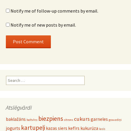
Notify me of follow-up comments by email.
Notify me of new posts by email.
Search
for:
Atslēgvārdi
biezpiens
cukurs
baklažāns
garneles
baltvīns
citrons
grauzdiņi
kartupeļi
jogurts
kazas siers
kefīrs
kukurūza
lasis