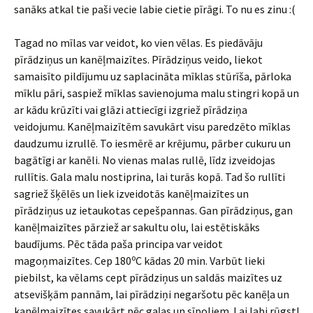
sanāks atkal tie paši vecie labie cietie pīrāgi. To nu es zinu :(
Tagad no mīlas var veidot, ko vien vēlas. Es piedāvāju
pīrādziņus un kanēļmaizītes. Pīrādziņus veido, liekot
samaisīto pildījumu uz saplacināta mīklas stūrīša, pārloka
mīklu pāri, saspiež mīklas savienojuma malu stingri kopā un
ar kādu krūzīti vai glāzi attiecīgi izgriež pīrādziņa
veidojumu. Kanēļmaizītēm savukārt visu paredzēto mīklas
daudzumu izrullē. To iesmērē ar krējumu, pārber cukuru un
bagātīgi ar kanēli. No vienas malas rullē, līdz izveidojas
rullītis. Gala malu nostiprina, lai turās kopā. Tad šo rullīti
sagriež šķēlēs un liek izveidotās kanēļmaizītes un
pīrādziņus uz ietaukotas cepešpannas. Gan pīrādziņus, gan
kanēļmaizītes pārziež ar sakultu olu, lai estētiskāks
baudījums. Pēc tāda paša principa var veidot
o
magoņmaizītes. Cep 180
C kādas 20 min. Varbūt lieki
piebilst, ka vēlams cept pīrādziņus un saldās maizītes uz
atsevišķām pannām, lai pīrādziņi negaršotu pēc kanēļa un
kanēļmaizītes savukārt pēc gaļas un sīpoliem. Lai labi rūgst!