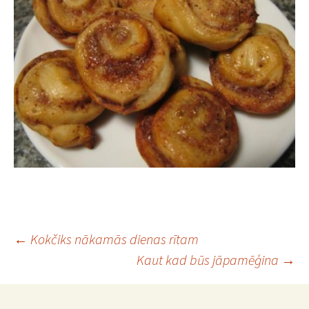
Post
←
Kokčiks nākamās dienas rītam
Kaut kad būs jāpamēģina
→
navigation