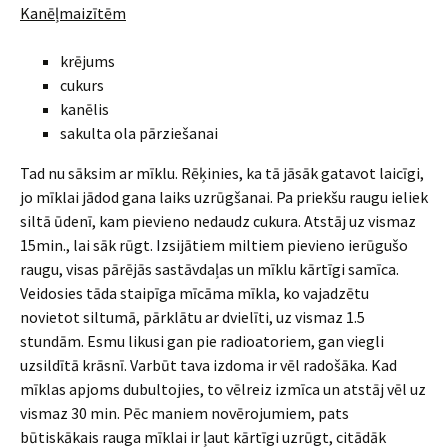
Kanēļmaizītēm
krējums
cukurs
kanēlis
sakulta ola pārziešanai
Tad nu sāksim ar mīklu. Rēķinies, ka tā jāsāk gatavot laicīgi,
jo mīklai jādod gana laiks uzrūgšanai. Pa priekšu raugu ieliek
siltā ūdenī, kam pievieno nedaudz cukura. Atstāj uz vismaz
15min., lai sāk rūgt. Izsijātiem miltiem pievieno ierūgušo
raugu, visas pārējās sastāvdaļas un mīklu kārtīgi samīca.
Veidosies tāda staipīga mīcāma mīkla, ko vajadzētu
novietot siltumā, pārklātu ar dvielīti, uz vismaz 1.5
stundām. Esmu likusi gan pie radioatoriem, gan viegli
uzsildītā krāsnī. Varbūt tava izdoma ir vēl radošāka. Kad
mīklas apjoms dubultojies, to vēlreiz izmīca un atstāj vēl uz
vismaz 30 min. Pēc maniem novērojumiem, pats
būtiskākais rauga mīklai ir ļaut kārtīgi uzrūgt, citādāk