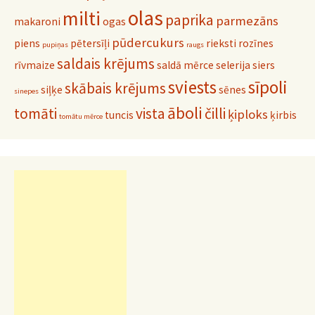
olas
milti
paprika
parmezāns
makaroni
ogas
pūdercukurs
piens
pētersīļi
rieksti
rozīnes
pupiņas
raugs
saldais krējums
rīvmaize
saldā mērce
selerija
siers
sviests
sīpoli
skābais krējums
siļķe
sēnes
sinepes
āboli
tomāti
vista
čilli
ķiploks
tuncis
ķirbis
tomātu mērce